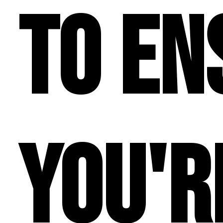
to en
you'r